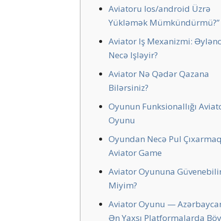
Aviatoru Ios/android Üzrə
Yükləmək Mümkündürmü?”
Aviator Iş Mexanizmi: Əylən
Necə Işləyir?
Aviator Nə Qədər Qazana
Bilərsiniz?
Oyunun Funksionallığı Aviat
Oyunu
Oyundan Necə Pul Çıxarmaq
Aviator Game
Aviator Oyununa Güvenebili
Miyim?
Aviator Oyunu — Azərbayca
Ən Yaxşı Platformalarda Bö