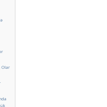
cə
or
 Olar
r
nda
yük