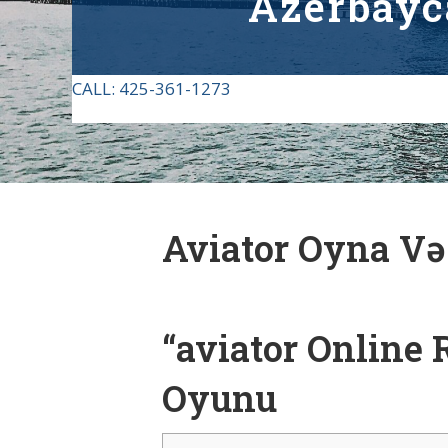
Azerbayc
CALL:
425-361-1273
Aviator Oyna Və
“aviator Online 
Oyunu