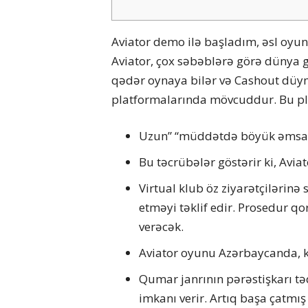
Aviator demo ilə başladım, əsl oyun
Aviator, çox səbəblərə görə dünya 
qədər oynaya bilər və Cashout düymə
platformalarında mövcuddur. Bu pla
Uzun” “müddətdə böyük əmsall
Bu təcrübələr göstərir ki, Avi
Virtual klub öz ziyarətçilərin
etməyi təklif edir. Prosedur 
verəcək.
Aviator oyunu Azərbaycanda, k
Qumar janrının pərəstişkarı tə
imkanı verir. Artıq başa çatm