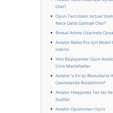
Olar?
Oyun Təcrübəsi: Actual Vax
Necə Qalib Gəlmək Olar?
Əmsal Artımı Üzərində Oy
Aviator Bahis Pra Için Mobil 
Indirin
Yeni Başlayanlar Üçün Aviat
Üzrə Məsləhətlər
Aviator ‘u En Iyi Bonuslarla 
Casinolarda Bulabilirim?
Aviator Haqqında Tez-tez Ve
Suallar
Aviator Oyuncuları Üçün