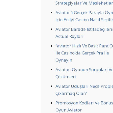
Strategiyalar Və Məsləhətlər
Aviator ‘ı Gerçek Parayla O
Için En Iyi Casino Nasıl Seçili
Aviator Barədə Istifadəçiləri
Actual Rəyləri
“aviator Hızlı Ve Basit Para 
Ile Casino’da Gerçek Pra Ile
Oynayın
Aviator: Oyunun Sorunları V
Çözümleri
Aviator Uduşları Necə Probl
Çıxarmaq Olar?
Promosyon Kodları Ve Bonus
Oyun Aviator