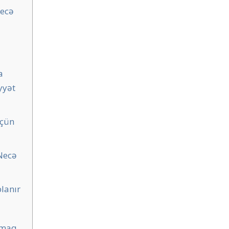
Necə
a
yyət
Üçün
Necə
lanır
amaq