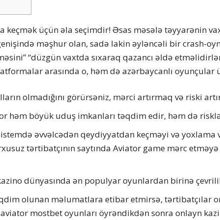
a keçmək üçün əla seçimdir! Əsas məsələ təyyarənin vax
genişində məşhur olan, sadə lakin əyləncəli bir crash-o
sini” “düzgün vaxtda sıxaraq qazancı əldə etməlidirlər.
tformalar arasında o, həm də azərbaycanlı oyunçular üç
arın olmadığını görürsəniz, mərci artırmaq və riski a
ator həm böyük uduş imkanları təqdim edir, həm də risklə
ə sistemdə əvvəlcədən qeydiyyatdan keçməyi və yoxlama va
qorxusuz tərtibatçının saytında Aviator game mərc etm
azino dünyasında ən populyar oyunlardan birinə çevrili
qdim olunan məlumatlara etibar etmirsə, tərtibatçılar o
ış aviator mostbet oyunları öyrəndikdən sonra onlayn ka