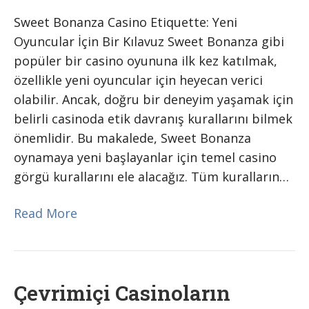
Sweet Bonanza Casino Etiquette: Yeni
Oyuncular İçin Bir Kılavuz Sweet Bonanza gibi
popüler bir casino oyununa ilk kez katılmak,
özellikle yeni oyuncular için heyecan verici
olabilir. Ancak, doğru bir deneyim yaşamak için
belirli casinoda etik davranış kurallarını bilmek
önemlidir. Bu makalede, Sweet Bonanza
oynamaya yeni başlayanlar için temel casino
görgü kurallarını ele alacağız. Tüm kuralların…
Read More
Çevrimiçi Casinoların