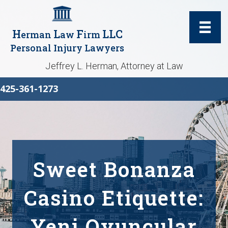
H
L
F
LLC
erman
aw
irm
Personal Injury Lawyers
Jeffrey L. Herman, Attorney at Law
425-361-1273
Sweet Bonanza
Casino Etiquette:
Yeni Oyuncular