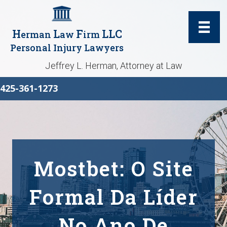
H
L
F
LLC
erman
aw
irm
Personal Injury Lawyers
Jeffrey L. Herman, Attorney at Law
425-361-1273
Mostbet: O Site
Formal Da Líder
No Ano De