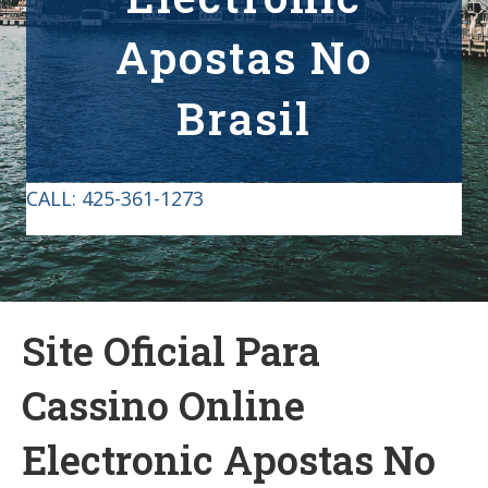
Apostas No
Brasil
CALL:
425-361-1273
Site Oficial Para
Cassino Online
Electronic Apostas No