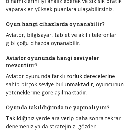
dinamiklerini iyi analiz ederek ve sık sık pratik
yaparak en yüksek puanlara ulaşabilirsiniz.
Oyun hangi cihazlarda oynanabilir?
Aviator, bilgisayar, tablet ve akıllı telefonlar
gibi çoğu cihazda oynanabilir.
Aviator oyununda hangi seviyeler
mevcuttur?
Aviator oyununda farklı zorluk derecelerine
sahip birçok seviye bulunmaktadır, oyuncunun
yeteneklerine göre aşılmaktadır.
Oyunda takıldığımda ne yapmalıyım?
Takıldığınız yerde ara verip daha sonra tekrar
denemeniz ya da stratejinizi gözden