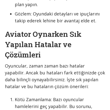
plan yapın.
Gözlem: Oyundaki detayları ve ipuçlarını
takip ederek lehine bir avantaj elde et.
Aviator Oynarken Sık
Yapılan Hatalar ve
Çözümleri
Oyuncular, zaman zaman bazı hatalar
yapabilir. Ancak bu hataları fark ettiğinizde çok
daha bilinçli oynayabilirsiniz. İşte sık yapılan
hatalar ve bu hataların çözüm önerileri:
Kötü Zamanlama: Bazı oyuncular
hamlelerini geç yapabilir. Bu sorunu,