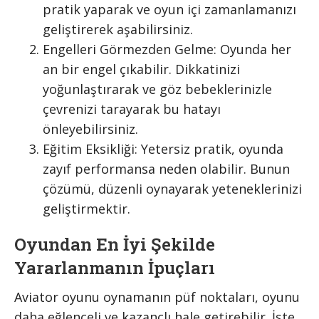
pratik yaparak ve oyun içi zamanlamanızı
geliştirerek aşabilirsiniz.
Engelleri Görmezden Gelme: Oyunda her
an bir engel çıkabilir. Dikkatinizi
yoğunlaştırarak ve göz bebeklerinizle
çevrenizi tarayarak bu hatayı
önleyebilirsiniz.
Eğitim Eksikliği: Yetersiz pratik, oyunda
zayıf performansa neden olabilir. Bunun
çözümü, düzenli oynayarak yeteneklerinizi
geliştirmektir.
Oyundan En İyi Şekilde
Yararlanmanın İpuçları
Aviator oyunu oynamanın püf noktaları, oyunu
daha eğlenceli ve kazançlı hale getirebilir. İşte