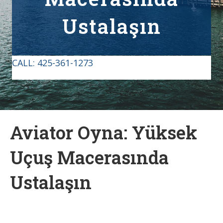
Ustalaşın
CALL:
425-361-1273
Aviator Oyna: Yüksek
Uçuş Macerasında
Ustalaşın