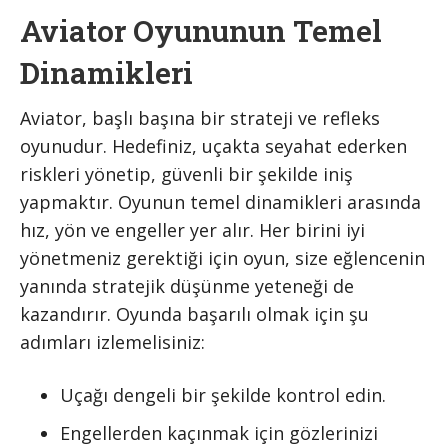
Aviator Oyununun Temel
Dinamikleri
Aviator, başlı başına bir strateji ve refleks
oyunudur. Hedefiniz, uçakta seyahat ederken
riskleri yönetip, güvenli bir şekilde iniş
yapmaktır. Oyunun temel dinamikleri arasında
hız, yön ve engeller yer alır. Her birini iyi
yönetmeniz gerektiği için oyun, size eğlencenin
yanında stratejik düşünme yeteneği de
kazandırır. Oyunda başarılı olmak için şu
adımları izlemelisiniz:
Uçağı dengeli bir şekilde kontrol edin.
Engellerden kaçınmak için gözlerinizi