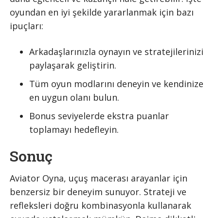
oyundan en iyi şekilde yararlanmak için bazı
ipuçları:
Arkadaşlarınızla oynayın ve stratejilerinizi
paylaşarak geliştirin.
Tüm oyun modlarını deneyin ve kendinize
en uygun olanı bulun.
Bonus seviyelerde ekstra puanlar
toplamayı hedefleyin.
Sonuç
Aviator Oyna, uçuş macerası arayanlar için
benzersiz bir deneyim sunuyor. Strateji ve
refleksleri doğru kombinasyonla kullanarak