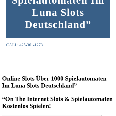
Spielautomaten Im
Luna Slots
Deutschland”
CALL:
425-361-1273
Online Slots Über 1000 Spielautomaten
Im Luna Slots Deutschland”
“On The Internet Slots & Spielautomaten
Kostenlos Spielen!