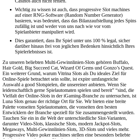
Casinos auch nicht fehlen.
Wichtig zu wissen ist auch, dass progressive Slot machines
auf einer RNG-Software (Random Number Generator)
basieren, was bedeutet, dass das Bilanzaufstellung jedes Spins
zufällig ist und weder von uns nach wie vor vom
Spielanbieter manipuliert wird.
Dies garantiert, dass Ihr Spiel unter uns 100 % legal, sicher
darüber hinaus frei von jeglichen Bedenken hinsichtlich Ihres
Spielerlebnisses ist.
Zu unseren beliebten Multi-Gewinnlinien-Slots gehören Buffalo,
Hair Gold, Big Succeed Cat, Wizard Of Gems und Gonzo’s Quest.
Ein weiterer Grund, warum Vitrina Slots als Du ideales Ziel für
Online-Spiele betrachtet sein sollte, ist expire umfangreiche
Auswahl a good Slotspielen, die unsereiner anbieten. Wenn Sie
leidenschaftlich gerne Spielautomaten spielen und bereit” “sind, die
Vielfalt der Online-Slots in der iGaming-Branche zu untersuchen, ist
Luna Slots genau der richtige Ort für Sie. Wir bieten eine breite
Palette vonseiten Spielautomaten, die vonseiten den besten
Entwicklern der Branche speziell für Sie zusammengestellt wurden.
Tauchen Sie ein in die Welt der unterschiedliche Slot-Varianten,
darunter Video-Slots, klassische Slots, modern Jackpot-Slots,
Megaways, Multi-Gewinnlinien-Slots, 3D-Slots und vieles mehr.
Progressive Video poker machines stellen eine besonders beliebte