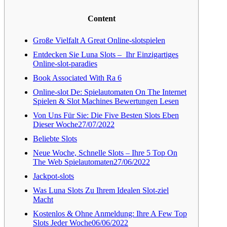
Content
Große Vielfalt A Great Online-slotspielen
Entdecken Sie Luna Slots – Ihr Einzigartiges
Online-slot-paradies
Book Associated With Ra 6
Online-slot De: Spielautomaten On The Internet
Spielen & Slot Machines Bewertungen Lesen
Von Uns Für Sie: Die Five Besten Slots Eben
Dieser Woche27/07/2022
Beliebte Slots
Neue Woche, Schnelle Slots – Ihre 5 Top On
The Web Spielautomaten27/06/2022
Jackpot-slots
Was Luna Slots Zu Ihrem Idealen Slot-ziel
Macht
Kostenlos & Ohne Anmeldung: Ihre A Few Top
Slots Jeder Woche06/06/2022