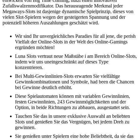
entwickelt von Big Time Gaming, nutzt einen innovativen
Zufallswalzenmodifikator. Das herausragende Merkmal jeder
Megaways-Slots ist dasjenige dynamische Spielprinzip, dieses von
vielen Slot-Spielern wegen der gesteigerten Spannung und der
potenziell höheren Auszahlungen geschätzt wird.
Wir sind Ihr unvergleichliches Paradies für all jene, die perish
Vielfalt der Online-Slots in der Welt des Online-Gamings
ergründen möchten!
Luna Slots vertraut neue Maßstäbe i am Bereich Online-Slots,
indem wir uns uneingeschränkt auf dieses Type
konzentrieren.
Bei Multi-Gewinnlinien-Slots erwarten Sie vielfältige
Gewinnkombinationen und Symbole, had been die Chancen
bei Gewinne deutlich erhöht.
Diese Spielautomaten können mit variablen Gewinnlinien,
festen Gewinnlinien, 243 Gewinnmöglichkeiten und der
Option, in beide Richtungen zu abbauen, ausgestattet sein.
Tauchen Sie das in unsere exklusive Auswahl an beliebten
Slots und genießen Sie das Vergnügen, bei jedem Dreh zu
gewinnen.
Sie genießen unter Spielern eine hohe Beliebtheit, da sie das