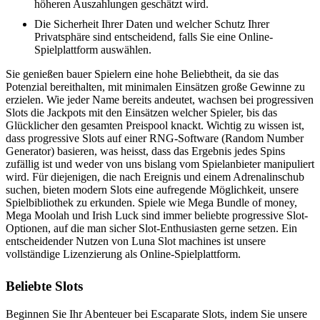
höheren Auszahlungen geschätzt wird.
Die Sicherheit Ihrer Daten und welcher Schutz Ihrer
Privatsphäre sind entscheidend, falls Sie eine Online-
Spielplattform auswählen.
Sie genießen bauer Spielern eine hohe Beliebtheit, da sie das
Potenzial bereithalten, mit minimalen Einsätzen große Gewinne zu
erzielen. Wie jeder Name bereits andeutet, wachsen bei progressiven
Slots die Jackpots mit den Einsätzen welcher Spieler, bis das
Glücklicher den gesamten Preispool knackt. Wichtig zu wissen ist,
dass progressive Slots auf einer RNG-Software (Random Number
Generator) basieren, was heisst, dass das Ergebnis jedes Spins
zufällig ist und weder von uns bislang vom Spielanbieter manipuliert
wird. Für diejenigen, die nach Ereignis und einem Adrenalinschub
suchen, bieten modern Slots eine aufregende Möglichkeit, unsere
Spielbibliothek zu erkunden. Spiele wie Mega Bundle of money,
Mega Moolah und Irish Luck sind immer beliebte progressive Slot-
Optionen, auf die man sicher Slot-Enthusiasten gerne setzen. Ein
entscheidender Nutzen von Luna Slot machines ist unsere
vollständige Lizenzierung als Online-Spielplattform.
Beliebte Slots
Beginnen Sie Ihr Abenteuer bei Escaparate Slots, indem Sie unsere