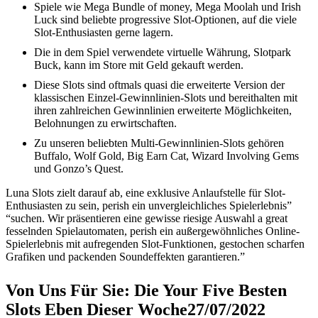
Spiele wie Mega Bundle of money, Mega Moolah und Irish
Luck sind beliebte progressive Slot-Optionen, auf die viele
Slot-Enthusiasten gerne lagern.
Die in dem Spiel verwendete virtuelle Währung, Slotpark
Buck, kann im Store mit Geld gekauft werden.
Diese Slots sind oftmals quasi die erweiterte Version der
klassischen Einzel-Gewinnlinien-Slots und bereithalten mit
ihren zahlreichen Gewinnlinien erweiterte Möglichkeiten,
Belohnungen zu erwirtschaften.
Zu unseren beliebten Multi-Gewinnlinien-Slots gehören
Buffalo, Wolf Gold, Big Earn Cat, Wizard Involving Gems
und Gonzo’s Quest.
Luna Slots zielt darauf ab, eine exklusive Anlaufstelle für Slot-
Enthusiasten zu sein, perish ein unvergleichliches Spielerlebnis”
“suchen. Wir präsentieren eine gewisse riesige Auswahl a great
fesselnden Spielautomaten, perish ein außergewöhnliches Online-
Spielerlebnis mit aufregenden Slot-Funktionen, gestochen scharfen
Grafiken und packenden Soundeffekten garantieren.”
Von Uns Für Sie: Die Your Five Besten
Slots Eben Dieser Woche27/07/2022