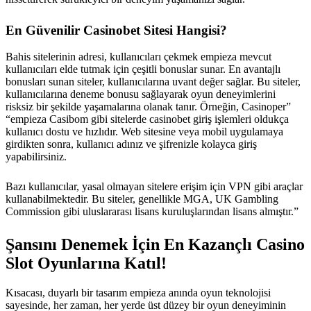
En Güvenilir Casinobet Sitesi Hangisi?
Bahis sitelerinin adresi, kullanıcıları çekmek empieza mevcut
kullanıcıları elde tutmak için çeşitli bonuslar sunar. En avantajlı
bonusları sunan siteler, kullanıcılarına uvant değer sağlar. Bu siteler,
kullanıcılarına deneme bonusu sağlayarak oyun deneyimlerini
risksiz bir şekilde yaşamalarına olanak tanır. Örneğin, Casinoper”
“empieza Casibom gibi sitelerde casinobet giriş işlemleri oldukça
kullanıcı dostu ve hızlıdır. Web sitesine veya mobil uygulamaya
girdikten sonra, kullanıcı adınız ve şifrenizle kolayca giriş
yapabilirsiniz.
Bazı kullanıcılar, yasal olmayan sitelere erişim için VPN gibi araçlar
kullanabilmektedir. Bu siteler, genellikle MGA, UK Gambling
Commission gibi uluslararası lisans kuruluşlarından lisans almıştır.”
Şansını Denemek İçin En Kazançlı Casino
Slot Oyunlarına Katıl!
Kısacası, duyarlı bir tasarım empieza anında oyun teknolojisi
sayesinde, her zaman, her yerde üst düzey bir oyun deneyiminin