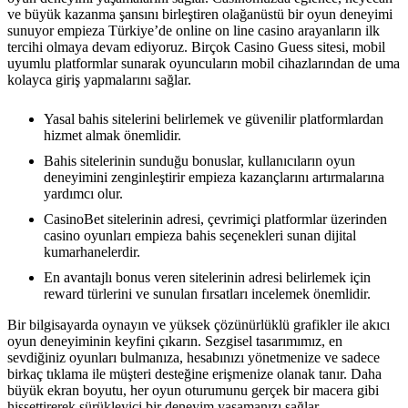
ve büyük kazanma şansını birleştiren olağanüstü bir oyun deneyimi
sunuyor empieza Türkiye’de online on line casino arayanların ilk
tercihi olmaya devam ediyoruz. Birçok Casino Guess sitesi, mobil
uyumlu platformlar sunarak oyuncuların mobil cihazlarından de uma
kolayca giriş yapmalarını sağlar.
Yasal bahis sitelerini belirlemek ve güvenilir platformlardan
hizmet almak önemlidir.
Bahis sitelerinin sunduğu bonuslar, kullanıcıların oyun
deneyimini zenginleştirir empieza kazançlarını artırmalarına
yardımcı olur.
CasinoBet sitelerinin adresi, çevrimiçi platformlar üzerinden
casino oyunları empieza bahis seçenekleri sunan dijital
kumarhanelerdir.
En avantajlı bonus veren sitelerinin adresi belirlemek için
reward türlerini ve sunulan fırsatları incelemek önemlidir.
Bir bilgisayarda oynayın ve yüksek çözünürlüklü grafikler ile akıcı
oyun deneyiminin keyfini çıkarın. Sezgisel tasarımımız, en
sevdiğiniz oyunları bulmanıza, hesabınızı yönetmenize ve sadece
birkaç tıklama ile müşteri desteğine erişmenize olanak tanır. Daha
büyük ekran boyutu, her oyun oturumunu gerçek bir macera gibi
hissettirerek sürükleyici bir deneyim yaşamanızı sağlar.