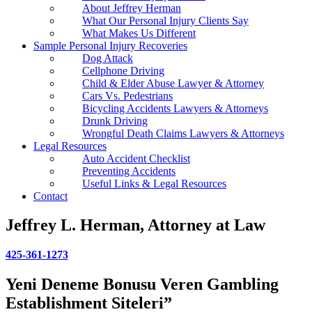
About Jeffrey Herman
What Our Personal Injury Clients Say
What Makes Us Different
Sample Personal Injury Recoveries
Dog Attack
Cellphone Driving
Child & Elder Abuse Lawyer & Attorney
Cars Vs. Pedestrians
Bicycling Accidents Lawyers & Attorneys
Drunk Driving
Wrongful Death Claims Lawyers & Attorneys
Legal Resources
Auto Accident Checklist
Preventing Accidents
Useful Links & Legal Resources
Contact
Jeffrey L. Herman, Attorney at Law
425-361-1273
Yeni Deneme Bonusu Veren Gambling
Establishment Siteleri”