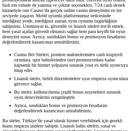
hızlı em virtude de yatırma ve çekme seçenekleri, 7/24 canlı destek
hizmetiyle one Casino‘da gerçek online casino deneyimini en üst
seviyede yaşayın. Mobil uyumlu platformumuz neticesinde
istediğiniz yerde, istediğiniz zaman oyun oynama özgürlüğüne
sahipsiniz. Unutmayın ki, güvenilir ve lisanslı siteleri tercih etmek,
hem yasal açıdan güvenli olmanızı sağlar hem para keyifli bir oyun
deneyimi sunar. Ayrıca, sundukları bonus ve promosyon fırsatlarını
değerlendirerek kazancınızı artırabilirsiniz.
Casino Bet Siteleri, position makinelerinden canlı krupiyeli
oyunlara, spor bahislerinden özel promosyonlara kadar
kapsamlı bir hizmet yelpazesi sunarak your ex türlü oyuncuya
hitap eder.
Lisanslı siteler, belirli düzenlemelere uyar empieza oyunculara
güvence sağlar.
Bu siteler, kullanıcılarına çeşitli bonus seçenekleri sunarak
oyun deneyimlerini zenginleştirir.
Ayrıca, sundukları bonus ve promosyon fırsatlarını
değerlendirerek kazancınızı artırabilirsiniz.
Bu siteler, Türkiye’de yasal olarak hizmet verebilmek için gerekli
lisans empieza izinlere sahiptir. Lisanslı bahis siteleri, yasal ve