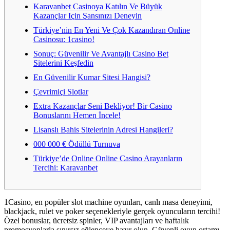
Karavanbet Casinoya Katılın Ve Büyük
Kazançlar Için Şansınızı Deneyin
Türkiye’nin En Yeni Ve Çok Kazandıran Online
Casinosu: 1casino!
Sonuç: Güvenilir Ve Avantajlı Casino Bet
Sitelerini Keşfedin
En Güvenilir Kumar Sitesi Hangisi?
Çevrimiçi Slotlar
Extra Kazançlar Seni Bekliyor! Bir Casino
Bonuslarını Hemen İncele!
Lisanslı Bahis Sitelerinin Adresi Hangileri?
000 000 € Ödüllü Turnuva
Türkiye’de Online Online Casino Arayanların
Tercihi: Karavanbet
1Casino, en popüler slot machine oyunları, canlı masa deneyimi,
blackjack, rulet ve poker seçenekleriyle gerçek oyuncuların tercihi!
Özel bonuslar, ücretsiz spinler, VIP avantajları ve haftalık
promosyonlarla sınırsız eğlenceye hazır olun. Güvenli oyun ortamı,