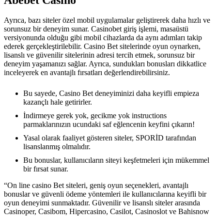
Ayrıca, bazı siteler özel mobil uygulamalar geliştirerek daha hızlı ve
sorunsuz bir deneyim sunar. Casinobet giriş işlemi, masaüstü
versiyonunda olduğu gibi mobil cihazlarda da aynı adımları takip
ederek gerçekleştirilebilir. Casino Bet sitelerinde oyun oynarken,
lisanslı ve güvenilir sitelerinin adresi tercih etmek, sorunsuz bir
deneyim yaşamanızı sağlar. Ayrıca, sundukları bonusları dikkatlice
inceleyerek en avantajlı fırsatları değerlendirebilirsiniz.
Bu sayede, Casino Bet deneyiminizi daha keyifli empieza
kazançlı hale getirirler.
İndirmeye gerek yok, gecikme yok instructions
parmaklarınızın ucundaki saf eğlencenin keyfini çıkarın!
Yasal olarak faaliyet gösteren siteler, SPORİD tarafından
lisanslanmış olmalıdır.
Bu bonuslar, kullanıcıların siteyi keşfetmeleri için mükemmel
bir fırsat sunar.
“On line casino Bet siteleri, geniş oyun seçenekleri, avantajlı
bonuslar ve güvenli ödeme yöntemleri ile kullanıcılarına keyifli bir
oyun deneyimi sunmaktadır. Güvenilir ve lisanslı siteler arasında
Casinoper, Casibom, Hipercasino, Casilot, Casinoslot ve Bahisnow