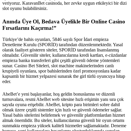
veriyoruz. KaravanBet casinoda, her zevke uygun etkileyici bir dizi
slot oyunu bulabilirsiniz.
Anında Üye Ol, Bedava Üyelikle Bir Online Casino
Fırsatlarını Kaçırma!”
Türkiye’de bahis oyunları, 5846 sayılı Spor İdari empieza
Denetleme Kurulu (SPORİD) tarafından düzenlenmektedir. Yasal
olarak faaliyet gösteren siteler, SPORİD tarafından lisanslanmış
olmalıdır. Güvenilir siteler, kullanıcılarına kredi kartları, e-cüzdanlar
empieza banka transferleri gibi çeşitli güvenli ödeme yöntemleri
sunar. Casino Bet Siteleri, slot machine makinelerinden canlı
krupiyeli oyunlara, spor bahislerinden özel promosyonlara kadar
kapsamlı bir hizmet yelpazesi sunarak the girl türlü oyuncuya hitap
eder.
AbeBet’e yeni başlayanlar, hoş geldin bonuslarına ve düzenli
turnuvalara, resmi AbeBet web sitesine hızlı erişimin yanı sıra çok
sayıda oyuna erişebilir. AbeBet, kripto para birimleri sobre dahil
olmak üzere çeşitli sistemler için hızlı ve güvenli ödemeler sağlar.
Yasal bahis sitelerini belirlemek ve güvenilir platformlardan hizmet
almak önemlidir. Bu siteler, kullanıcılarına güvenli bir oyun ortamı
sunmakta empieza yüksek kaliteli hizmetler sağlamaktadır. Deneme
bonusu, yeni kullanıcılara hesaplarını oluşturduklarında sunulan